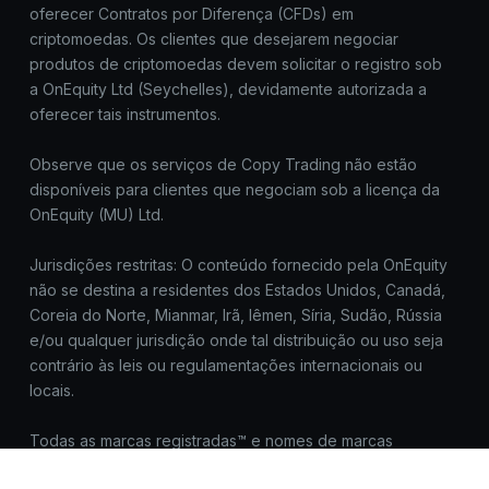
oferecer Contratos por Diferença (CFDs) em
criptomoedas. Os clientes que desejarem negociar
produtos de criptomoedas devem solicitar o registro sob
a OnEquity Ltd (Seychelles), devidamente autorizada a
oferecer tais instrumentos.
Observe que os serviços de Copy Trading não estão
disponíveis para clientes que negociam sob a licença da
OnEquity (MU) Ltd.
Jurisdições restritas: O conteúdo fornecido pela OnEquity
não se destina a residentes dos Estados Unidos, Canadá,
Coreia do Norte, Mianmar, Irã, Iêmen, Síria, Sudão, Rússia
e/ou qualquer jurisdição onde tal distribuição ou uso seja
contrário às leis ou regulamentações internacionais ou
locais.
Todas as marcas registradas™ e nomes de marcas
pertencem aos seus respectivos proprietários e são