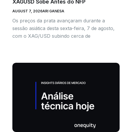
XAGUSD Sobe Antes do NFP
AUGUST 7, 2026
ARI GANESA
Os preços da prata avançaram durante a
sessão asiática desta sexta-feira, 7 de agosto,
com o XAG/USD subindo cerca de