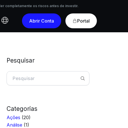
r completamente os riscos antes de investir.
er completamente os riscos antes de investir.
Portal
Abrir Conta
Pesquisar
Pesquisar
Categorias
Ações
(20)
Análise
(1)