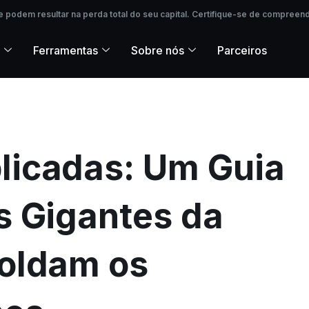
podem resultar na perda total do seu capital. Certifique-se de compreende
 podem resultar na perda total do seu capital. Certifique-se de compreend
Ferramentas
Sobre nós
Parceiros
licadas: Um Guia
s Gigantes da
oldam os