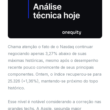
Chama atenção o fato de o Nasdaq continuar
negociando apenas 3,27% abaixo de suas
máximas históricas, mesmo após o desempenho
recente pouco convincente de seus principais
componentes. Ontem, o índice recuperou-se para
25.326 (+1,36%), mantendo-se próximo do topo
histórico.
Esse nível é notável considerando a correção nas
grandes techs. A Apple, segunda maior