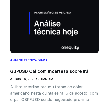
ANÁLISE TÉCNICA DIÁRIA
GBPUSD Cai com Incerteza sobre Irã
AUGUST 6, 2026
ARI GANESA
A libra esterlina recuou frente ao dólar
americano nesta quinta-feira, 6 de agosto, com
o par GBP/USD sendo negociado próximo