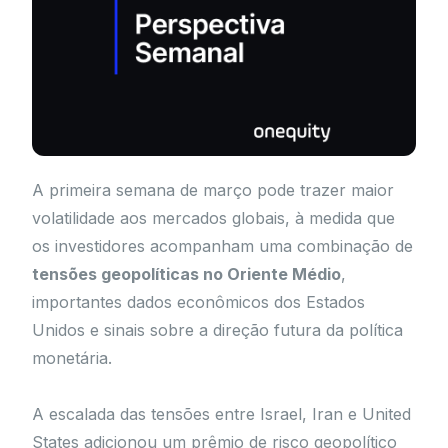
A primeira semana de março pode trazer maior
volatilidade aos mercados globais, à medida que
os investidores acompanham uma combinação de
tensões geopolíticas no Oriente Médio
,
importantes dados econômicos dos Estados
Unidos e sinais sobre a direção futura da política
monetária.
A escalada das tensões entre Israel, Iran e United
States adicionou um prêmio de risco geopolítico