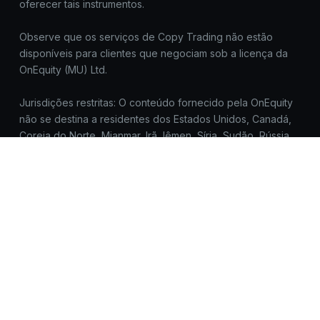
oferecer tais instrumentos.
Observe que os serviços de Copy Trading não estão
disponíveis para clientes que negociam sob a licença da
OnEquity (MU) Ltd.
Jurisdições restritas: O conteúdo fornecido pela OnEquity
não se destina a residentes dos Estados Unidos, Canadá,
Coreia do Norte, Mianmar, Irã, Iêmen, Síria, Sudão, Rússia
e/ou qualquer jurisdição onde tal distribuição ou uso seja
contrário às leis ou regulamentações internacionais ou
locais.
Todas as marcas registradas™ e nomes de marcas
pertencem aos seus respectivos proprietários e são
usados aqui apenas para fins de identificação. O uso
desses nomes não implica endosso.
A OnEquity não solicita cadastros, logins ou dados
sensíveis fora de https://onequity.com. Fique atento a