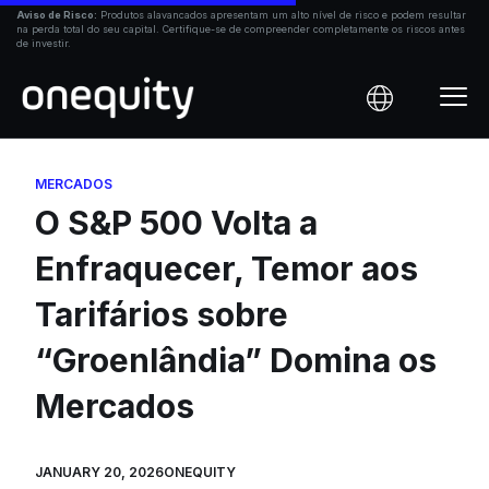
Skip
Aviso de Risco:
Produtos alavancados apresentam um alto nível de risco e podem resultar
na perda total do seu capital. Certifique-se de compreender completamente os riscos antes
to
de investir.
content
MERCADOS
O S&P 500 Volta a
Enfraquecer, Temor aos
Tarifários sobre
“Groenlândia” Domina os
Mercados
JANUARY 20, 2026
ONEQUITY