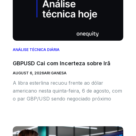
ANÁLISE TÉCNICA DIÁRIA
GBPUSD Cai com Incerteza sobre Irã
AUGUST 6, 2026
ARI GANESA
A libra esterlina recuou frente ao dólar
americano nesta quinta-feira, 6 de agosto, com
o par GBP/USD sendo negociado próximo