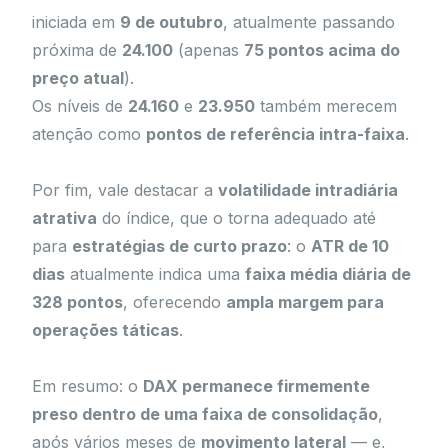
iniciada em
9 de outubro
, atualmente passando
próxima de
24.100
(apenas
75 pontos acima do
preço atual
).
Os níveis de
24.160
e
23.950
também merecem
atenção como
pontos de referência intra-faixa
.
Por fim, vale destacar a
volatilidade intradiária
atrativa
do índice, que o torna adequado até
para
estratégias de curto prazo
: o
ATR de 10
dias
atualmente indica uma
faixa média diária de
328 pontos
, oferecendo
ampla margem para
operações táticas
.
Em resumo: o
DAX permanece firmemente
preso dentro de uma faixa de consolidação
,
após vários meses de
movimento lateral
— e,