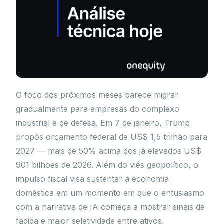
O foco dos próximos meses parece migrar
gradualmente para empresas do complexo
industrial e de defesa. Em 7 de janeiro, Trump
propôs orçamento federal de US$ 1,5 trilhão para
2027 — mais de 50% acima dos já elevados US$
901 bilhões de 2026. Além do viés geopolítico, o
impulso fiscal visa sustentar a economia
doméstica em um momento em que o entusiasmo
com a narrativa de IA começa a mostrar sinais de
fadiga e maior seletividade entre ativos.