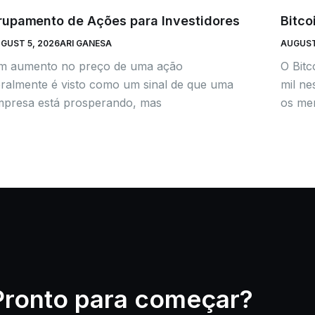
rupamento de Ações para Investidores
Bitco
GUST 5, 2026
ARI GANESA
AUGUST
m aumento no preço de uma ação
O Bit
ralmente é visto como um sinal de que uma
mil ne
presa está prosperando, mas
os mer
Pronto para começar?