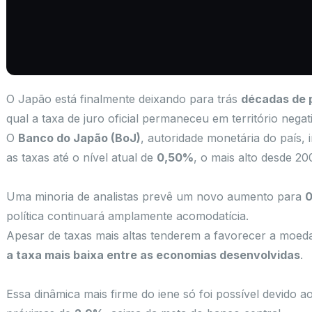
O Japão está finalmente deixando para trás
décadas de p
qual a taxa de juro oficial permaneceu em território nega
O
Banco do Japão (BoJ)
, autoridade monetária do país,
as taxas até o nível atual de
0,50%
, o mais alto desde 20
Uma minoria de analistas prevê um novo aumento para
0
política continuará amplamente acomodatícia.
Apesar de taxas mais altas tenderem a favorecer a moed
a taxa mais baixa entre as economias desenvolvidas
.
Essa dinâmica mais firme do iene só foi possível devido a