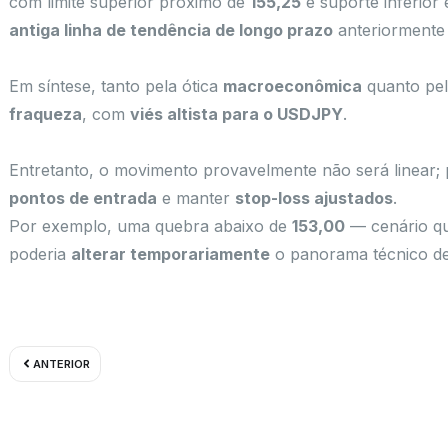
com limite superior próximo de
155,25
e suporte inferior
antiga linha de tendência de longo prazo
anteriormente
Em síntese, tanto pela ótica
macroeconômica
quanto pe
fraqueza
, com
viés altista para o USDJPY
.
Entretanto, o movimento provavelmente não será linear;
pontos de entrada
e manter
stop-loss ajustados
.
Por exemplo, uma quebra abaixo de
153,00
— cenário qu
poderia
alterar temporariamente
o panorama técnico de
Prev
ANTERIOR