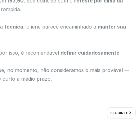
 em
153,50
, que coincide com o
reteste por cima da
 rompida.
la
técnica
, o iene parece encaminhado a
manter sua
 por isso, é recomendável
definir cuidadosamente
e, no momento, não consideramos o mais provável —
 curto a médio prazo.
Próxi
SEGUINTE