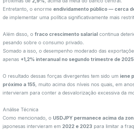
próximas de
2,9%
, acima da meta do banco central.
Entretanto, o enorme
endividamento público — cerca d
de implementar uma política significativamente mais restrit
Além disso, o
fraco crescimento salarial
continua deteri
pesando sobre o consumo privado.
Somado a isso, o desempenho moderado das exportações
apenas
+1,2% interanual no segundo trimestre de 2025
O resultado dessas forças divergentes tem sido um
iene 
próximo a 155
, muito acima dos níveis nos quais, em ano
intervieram para conter a desvalorização excessiva da m
Análise Técnica
Como mencionado, o
USDJPY permanece acima da zon
japonesas intervieram em
2022 e 2023
para limitar a fra