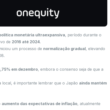
olítica monetária ultraexpansiva
, período durante o
tivo de
2016 até 2024
.
 iniciou um processo de
normalização gradual
, elevando
08.
,75% em dezembro
, embora o consenso seja de que a
a local, é importante lembrar que o Japão
ainda mantém
o
aumento das expectativas de inflação
, atualmente