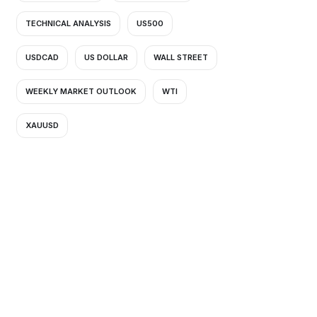
TECHNICAL ANALYSIS
US500
USDCAD
US DOLLAR
WALL STREET
WEEKLY MARKET OUTLOOK
WTI
XAUUSD
mo