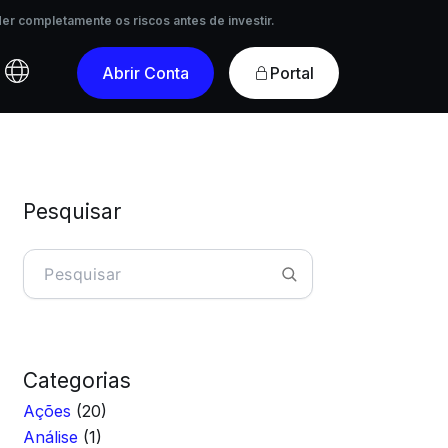
r completamente os riscos antes de investir.
er completamente os riscos antes de investir.
Portal
Abrir Conta
Pesquisar
Pesquisar
Categorias
Ações
(20)
Análise
(1)