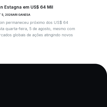
in Estagna em US$ 64 Mil
 5, 2026
ARI GANESA
coin permaneceu próximo dos US$ 64
sta quarta-feira, 5 de agosto, mesmo com
cados globais de ações atingindo novos