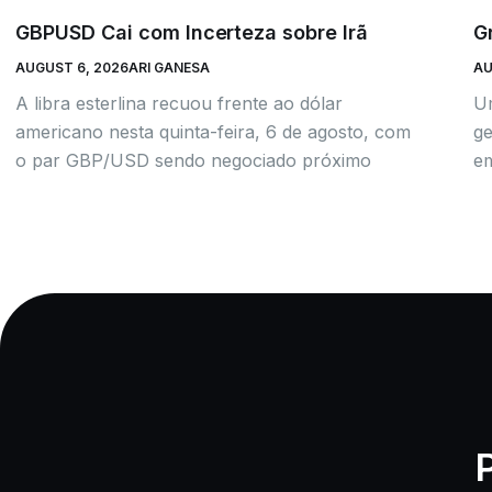
GBPUSD Cai com Incerteza sobre Irã
G
AUGUST 6, 2026
ARI GANESA
AU
A libra esterlina recuou frente ao dólar
U
americano nesta quinta-feira, 6 de agosto, com
ge
o par GBP/USD sendo negociado próximo
em