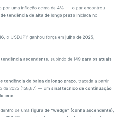
 por uma inflação acima de 4% —, o par encontrou
 de tendência de alta de longo prazo
iniciada no
46
, o USDJPY ganhou força em
julho de 2025
,
a
tendência ascendente
, subindo de
149 para os atuais
de tendência de baixa de longo prazo
, traçada a partir
iro de 2025 (158,87) — um
sinal técnico de continuação
do iene
.
e dentro de uma
figura de “wedge” (cunha ascendente)
,