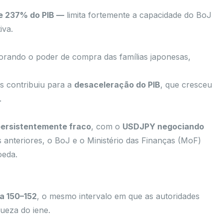
e 237% do PIB —
limita fortemente a capacidade do BoJ
iva.
orando o poder de compra das famílias japonesas,
 contribuiu para a
desaceleração do PIB
, que cresceu
.
persistentemente fraco
, com o
USDJPY negociando
s anteriores, o BoJ e o Ministério das Finanças (MoF)
oeda.
a 150–152
, o mesmo intervalo em que as autoridades
queza do iene.