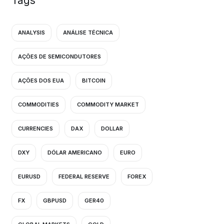
Tags
ANALYSIS
ANÁLISE TÉCNICA
AÇÕES DE SEMICONDUTORES
AÇÕES DOS EUA
BITCOIN
COMMODITIES
COMMODITY MARKET
CURRENCIES
DAX
DOLLAR
DXY
DÓLAR AMERICANO
EURO
EURUSD
FEDERAL RESERVE
FOREX
FX
GBPUSD
GER40