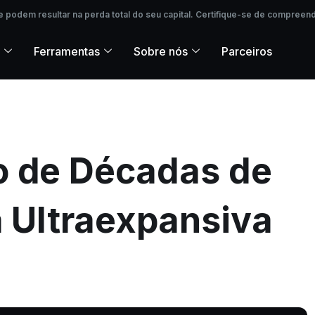
podem resultar na perda total do seu capital. Certifique-se de compreende
 podem resultar na perda total do seu capital. Certifique-se de compreend
Ferramentas
Sobre nós
Parceiros
o de Décadas de
a Ultraexpansiva