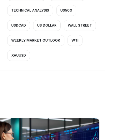
TECHNICAL ANALYSIS
US500
mo
USDCAD
US DOLLAR
WALL STREET
WEEKLY MARKET OUTLOOK
WTI
XAUUSD