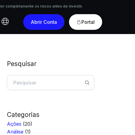
r completamente os riscos antes de investir.
er completamente os riscos antes de investir.
Portal
Abrir Conta
Pesquisar
Pesquisar
Categorias
Ações
(20)
Análise
(1)