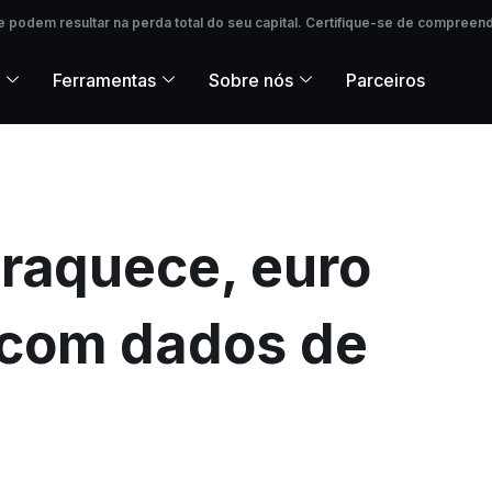
podem resultar na perda total do seu capital. Certifique-se de compreende
 podem resultar na perda total do seu capital. Certifique-se de compreend
Ferramentas
Sobre nós
Parceiros
fraquece, euro
 com dados de