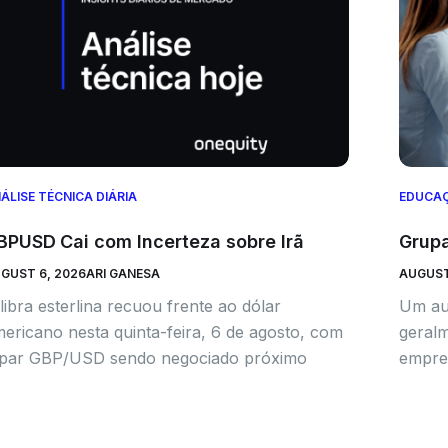
ÁLISE TÉCNICA DIÁRIA
EDUCA
BPUSD Cai com Incerteza sobre Irã
Grupa
GUST 6, 2026
ARI GANESA
AUGUST
libra esterlina recuou frente ao dólar
Um au
ericano nesta quinta-feira, 6 de agosto, com
geral
 par GBP/USD sendo negociado próximo
empre