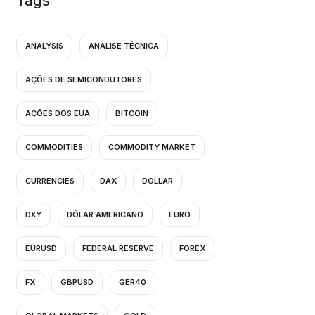
Tags
ANALYSIS
ANÁLISE TÉCNICA
AÇÕES DE SEMICONDUTORES
AÇÕES DOS EUA
BITCOIN
COMMODITIES
COMMODITY MARKET
CURRENCIES
DAX
DOLLAR
DXY
DÓLAR AMERICANO
EURO
EURUSD
FEDERAL RESERVE
FOREX
FX
GBPUSD
GER40