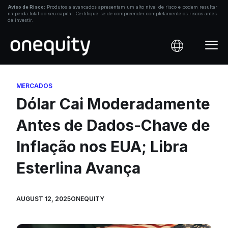
Skip
Aviso de Risco:
Produtos alavancados apresentam um alto nível de risco e podem resultar
na perda total do seu capital. Certifique-se de compreender completamente os riscos antes
to
de investir.
content
MERCADOS
Dólar Cai Moderadamente
Antes de Dados-Chave de
Inflação nos EUA; Libra
Esterlina Avança
AUGUST 12, 2025
ONEQUITY