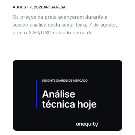
AUGUST 7, 2026
ARI GANESA
Os preços da prata avançaram durante a
sessão asiática desta sexta-feira, 7 de agosto,
com o XAG/USD subindo cerca de