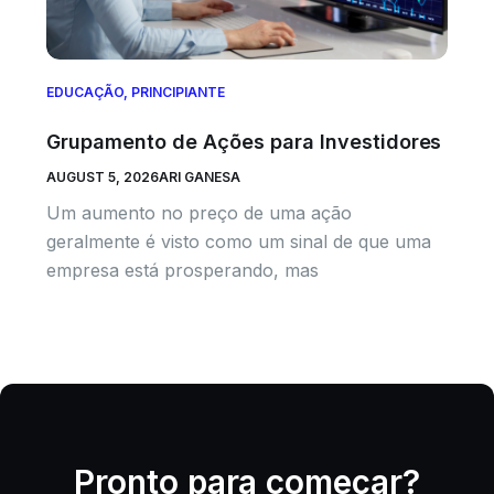
EDUCAÇÃO
,
PRINCIPIANTE
Grupamento de Ações para Investidores
AUGUST 5, 2026
ARI GANESA
Um aumento no preço de uma ação
geralmente é visto como um sinal de que uma
empresa está prosperando, mas
Pronto para começar?