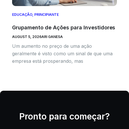
EDUCAÇÃO
,
PRINCIPIANTE
Grupamento de Ações para Investidores
AUGUST 5, 2026
ARI GANESA
Um aumento no preço de uma ação
geralmente é visto como um sinal de que uma
empresa está prosperando, mas
Pronto para começar?