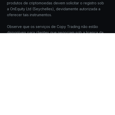
produtos de criptomoedas devem solicitar o registro sob
a OnEquity Ltd (Seychelles), devidamente autorizada a
oferecer tais instrumentos.
Observe que os serviços de Copy Trading não estão
disponíveis para clientes que negociam sob a licença da
OnEquity (MU) Ltd.
Jurisdições restritas: O conteúdo fornecido pela OnEquity
não se destina a residentes dos Estados Unidos, Canadá,
Coreia do Norte, Mianmar, Irã, Iêmen, Síria, Sudão, Rússia
e/ou qualquer jurisdição onde tal distribuição ou uso seja
contrário às leis ou regulamentações internacionais ou
locais.
Todas as marcas registradas™ e nomes de marcas
pertencem aos seus respectivos proprietários e são
usados aqui apenas para fins de identificação. O uso
desses nomes não implica endosso.