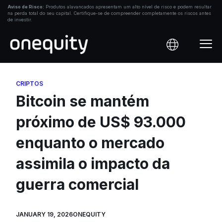
Skip
Aviso de Risco:
Produtos alavancados apresentam um alto nível de risco e podem resultar
na perda total do seu capital. Certifique-se de compreender completamente os riscos antes
to
de investir.
content
CRIPTOS
Bitcoin se mantém
próximo de US$ 93.000
enquanto o mercado
assimila o impacto da
guerra comercial
JANUARY 19, 2026
ONEQUITY