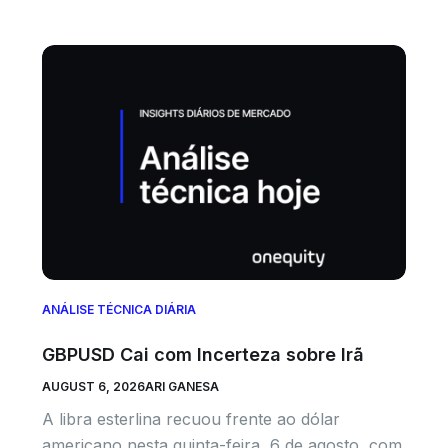
ANÁLISE TÉCNICA DIÁRIA
GBPUSD Cai com Incerteza sobre Irã
AUGUST 6, 2026
ARI GANESA
A libra esterlina recuou frente ao dólar
americano nesta quinta-feira, 6 de agosto, com