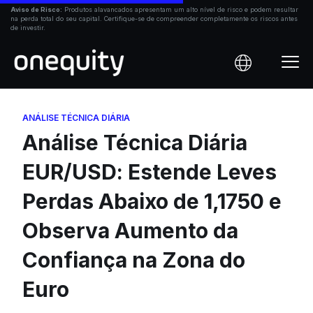
Skip
Aviso de Risco:
Produtos alavancados apresentam um alto nível de risco e podem resultar
na perda total do seu capital. Certifique-se de compreender completamente os riscos antes
to
de investir.
content
ANÁLISE TÉCNICA DIÁRIA
Análise Técnica Diária
EUR/USD: Estende Leves
Perdas Abaixo de 1,1750 e
Observa Aumento da
Confiança na Zona do
Euro