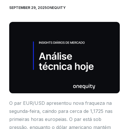
SEPTEMBER 29, 2025
ONEQUITY
O par EUR/USD apresentou nova fraqueza na
segunda-feira, caindo para cerca de 1,1725 nas
primeiras horas europeias. O par está sob
pressão, enquanto o dólar americano mantém