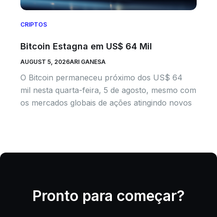
CRIPTOS
Bitcoin Estagna em US$ 64 Mil
AUGUST 5, 2026
ARI GANESA
O Bitcoin permaneceu próximo dos US$ 64
mil nesta quarta-feira, 5 de agosto, mesmo com
os mercados globais de ações atingindo novos
Pronto para começar?