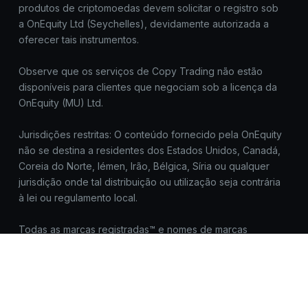
produtos de criptomoedas devem solicitar o registro sob
a OnEquity Ltd (Seychelles), devidamente autorizada a
oferecer tais instrumentos.
Observe que os serviços de Copy Trading não estão
disponíveis para clientes que negociam sob a licença da
OnEquity (MU) Ltd.
Jurisdições restritas: O conteúdo fornecido pela OnEquity
não se destina a residentes dos Estados Unidos, Canadá,
Coreia do Norte, Iémen, Irão, Bélgica, Síria ou qualquer
jurisdição onde tal distribuição ou utilização seja contrária
à lei ou regulamento local.
Todas as marcas registradas™ e nomes de marcas
pertencem aos seus respectivos proprietários e são
usados aqui apenas para fins de identificação. O uso
desses nomes não implica endosso.