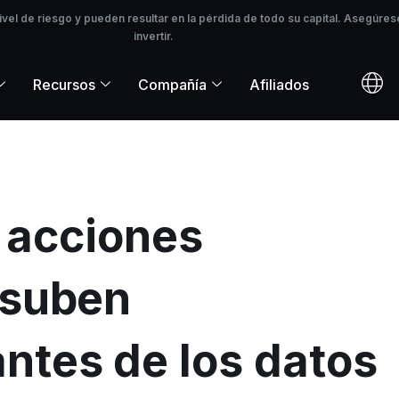
l de riesgo y pueden resultar en la pérdida de todo su capital. Asegúrese
ivel de riesgo y pueden resultar en la pérdida de todo su capital. Asegú
invertir.
Recursos
Compañía
Afiliados
s acciones
 suben
tes de los datos