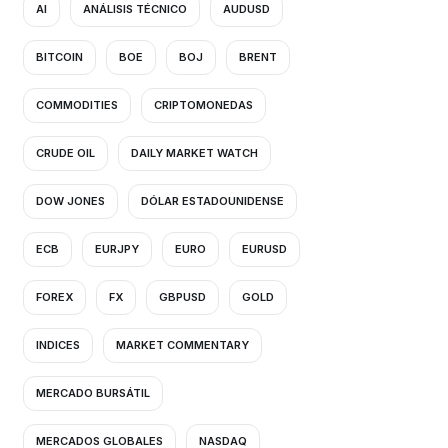
AI
ANÁLISIS TÉCNICO
AUDUSD
BITCOIN
BOE
BOJ
BRENT
COMMODITIES
CRIPTOMONEDAS
CRUDE OIL
DAILY MARKET WATCH
DOW JONES
DÓLAR ESTADOUNIDENSE
ECB
EURJPY
EURO
EURUSD
FOREX
FX
GBPUSD
GOLD
INDICES
MARKET COMMENTARY
MERCADO BURSÁTIL
MERCADOS GLOBALES
NASDAQ