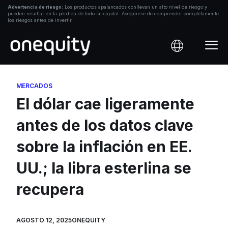
Ir
Advertencia de riesgo:
Los productos apalancados conllevan un alto nivel de riesgo y
pueden resultar en la pérdida de todo su capital. Asegúrese de comprender completamente
al
los riesgos antes de invertir.
contenido
MERCADOS
El dólar cae ligeramente
antes de los datos clave
sobre la inflación en EE.
UU.; la libra esterlina se
recupera
AGOSTO 12, 2025
ONEQUITY