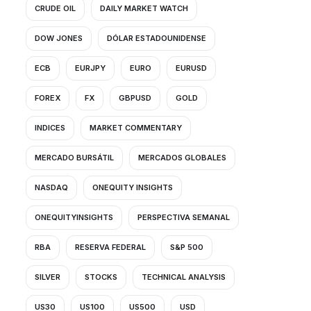
CRUDE OIL
DAILY MARKET WATCH
DOW JONES
DÓLAR ESTADOUNIDENSE
ECB
EURJPY
EURO
EURUSD
FOREX
FX
GBPUSD
GOLD
INDICES
MARKET COMMENTARY
MERCADO BURSÁTIL
MERCADOS GLOBALES
NASDAQ
ONEQUITY INSIGHTS
ONEQUITYINSIGHTS
PERSPECTIVA SEMANAL
RBA
RESERVA FEDERAL
S&P 500
SILVER
STOCKS
TECHNICAL ANALYSIS
US30
US100
US500
USD