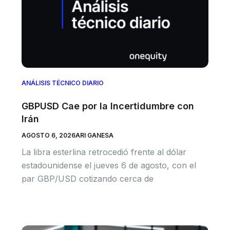
ANÁLISIS TÉCNICO DIARIO
GBPUSD Cae por la Incertidumbre con
Irán
AGOSTO 6, 2026
ARI GANESA
La libra esterlina retrocedió frente al dólar
estadounidense el jueves 6 de agosto, con el
par GBP/USD cotizando cerca de