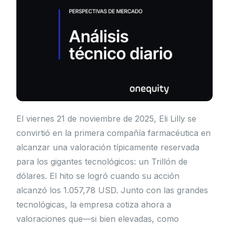
El viernes 21 de noviembre de 2025, Eli Lilly se
convirtió en la primera compañía farmacéutica en
alcanzar una valoración típicamente reservada
para los gigantes tecnológicos: un Trillón de
dólares. El hito se logró cuando su acción
alcanzó los 1.057,78 USD. Junto con las grandes
tecnológicas, la empresa cotiza ahora a
valoraciones que—si bien elevadas, como