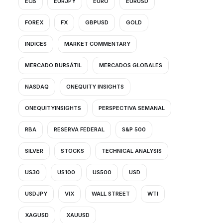
ECB
EURJPY
EURO
EURUSD
FOREX
FX
GBPUSD
GOLD
INDICES
MARKET COMMENTARY
MERCADO BURSÁTIL
MERCADOS GLOBALES
NASDAQ
ONEQUITY INSIGHTS
ONEQUITYINSIGHTS
PERSPECTIVA SEMANAL
RBA
RESERVA FEDERAL
S&P 500
SILVER
STOCKS
TECHNICAL ANALYSIS
US30
US100
US500
USD
USDJPY
VIX
WALL STREET
WTI
XAGUSD
XAUUSD