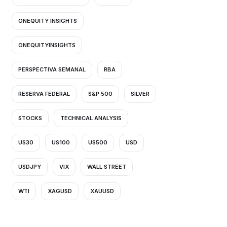
ONEQUITY INSIGHTS
ONEQUITYINSIGHTS
PERSPECTIVA SEMANAL
RBA
RESERVA FEDERAL
S&P 500
SILVER
STOCKS
TECHNICAL ANALYSIS
US30
US100
US500
USD
USDJPY
VIX
WALL STREET
ente
WTI
XAGUSD
XAUUSD