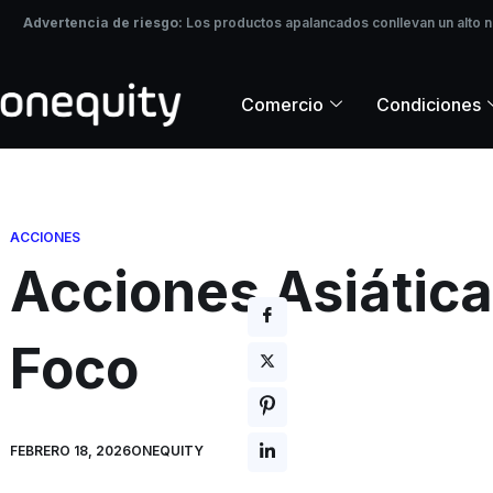
Ir
Advertencia de riesgo:
Los productos apalancados conllevan un alto nive
Advertencia de riesgo:
Los productos apalancados conllevan un alto n
al
invertir.
contenido
Comercio
Condiciones
ACCIONES
Acciones Asiática
Foco
FEBRERO 18, 2026
ONEQUITY