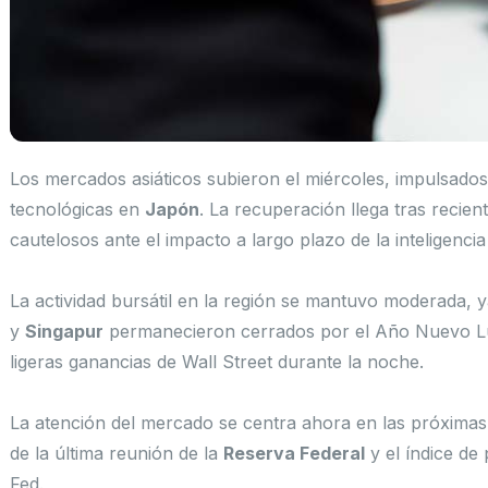
Los mercados asiáticos subieron el miércoles, impulsados
tecnológicas en
Japón
. La recuperación llega tras recie
cautelosos ante el impacto a largo plazo de la inteligencia 
La actividad bursátil en la región se mantuvo moderada,
y
Singapur
permanecieron cerrados por el Año Nuevo Luna
ligeras ganancias de Wall Street durante la noche.
La atención del mercado se centra ahora en las próximas
de la última reunión de la
Reserva Federal
y el índice de 
Fed.