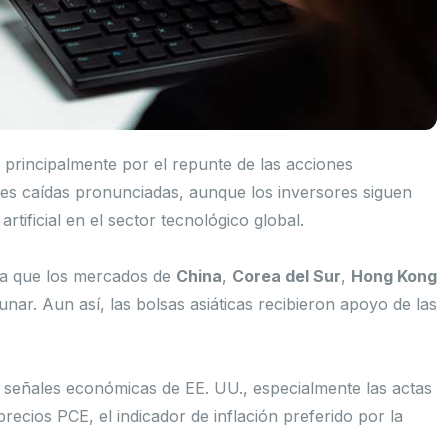
 principalmente por el repunte de las acciones
ntes caídas pronunciadas, aunque los inversores siguen
artificial en el sector tecnológico global.
 ya que los mercados de
China
,
Corea del Sur
,
Hong Kong
r. Aun así, las bolsas asiáticas recibieron apoyo de las
 señales económicas de EE. UU., especialmente las actas
precios PCE, el indicador de inflación preferido por la