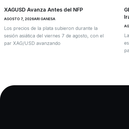
XAGUSD Avanza Antes del NFP
G
Ir
AGOSTO 7, 2026
ARI GANESA
AG
Los precios de la plata subieron durante la
La
sesión asiática del viernes 7 de agosto, con el
es
par XAG/USD avanzando
pa