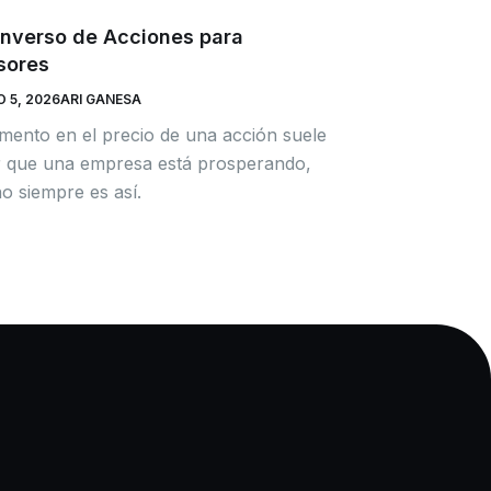
 Inverso de Acciones para
sores
 5, 2026
ARI GANESA
ento en el precio de una acción suele
ar que una empresa está prosperando,
o siempre es así.