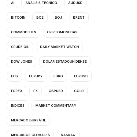
AI
ANÁLISIS TÉCNICO
AUDUSD
BITCOIN
BOE
BOJ
BRENT
COMMODITIES
CRIPTOMONEDAS
CRUDE OIL
DAILY MARKET WATCH
DOW JONES
DÓLAR ESTADOUNIDENSE
ECB
EURJPY
EURO
EURUSD
FOREX
FX
GBPUSD
GOLD
INDICES
MARKET COMMENTARY
MERCADO BURSÁTIL
MERCADOS GLOBALES
NASDAQ