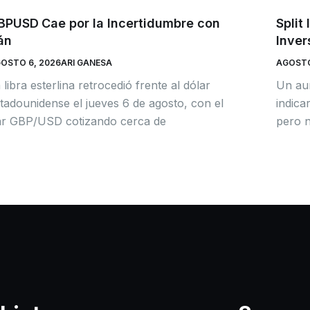
BPUSD Cae por la Incertidumbre con
Split
án
Inver
OSTO 6, 2026
ARI GANESA
AGOSTO
 libra esterlina retrocedió frente al dólar
Un aum
tadounidense el jueves 6 de agosto, con el
indic
r GBP/USD cotizando cerca de
pero n