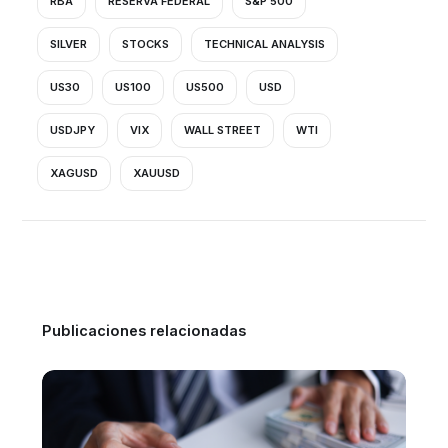
RBA
RESERVA FEDERAL
S&P 500
SILVER
STOCKS
TECHNICAL ANALYSIS
US30
US100
US500
USD
USDJPY
VIX
WALL STREET
WTI
XAGUSD
XAUUSD
Publicaciones relacionadas