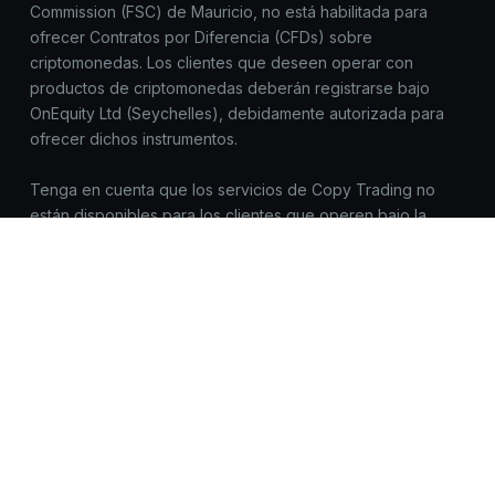
Commission (FSC) de Mauricio, no está habilitada para
ofrecer Contratos por Diferencia (CFDs) sobre
criptomonedas. Los clientes que deseen operar con
productos de criptomonedas deberán registrarse bajo
OnEquity Ltd (Seychelles), debidamente autorizada para
ofrecer dichos instrumentos.
Tenga en cuenta que los servicios de Copy Trading no
están disponibles para los clientes que operen bajo la
licencia de OnEquity (MU) Ltd.
Jurisdicciones Restringidas: El contenido proporcionado
por OnEquity no está destinado a residentes de Estados
Unidos, Canadá, Corea del Norte, Myanmar, Irán, Yemen,
Siria, Sudán, Rusia y/o cualquier jurisdicción donde dicha
distribución o uso sea contrario a la ley o regulación
internacional o local.
Todas las marcas comerciales™ y los nombres de marcas
pertenecen a sus respectivos propietarios y se utilizan