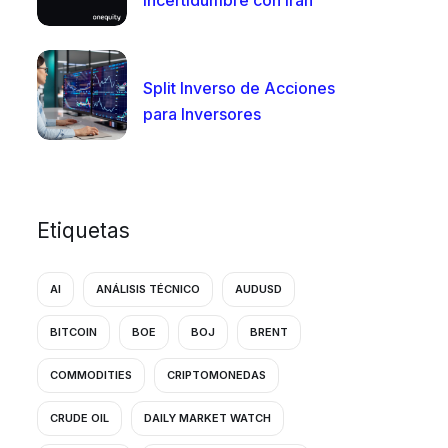
Incertidumbre con Irán
Split Inverso de Acciones
para Inversores
Etiquetas
AI
ANÁLISIS TÉCNICO
AUDUSD
BITCOIN
BOE
BOJ
BRENT
COMMODITIES
CRIPTOMONEDAS
CRUDE OIL
DAILY MARKET WATCH