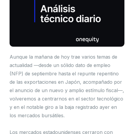
Aunque la mañana de hoy trae varios temas de
actualidad —desde un sólido dato de empleo
(NFP) de septiembre hasta el repunte repentino
de las exportaciones en Japón, acompañado por
el anuncio de un nuevo y amplio estímulo fiscal—,
volveremos a centrarnos en el sector tecnológico
y en el notable giro a la baja registrado ayer en
los mercados bursátiles.
Los mercados estadounidenses cerraron con