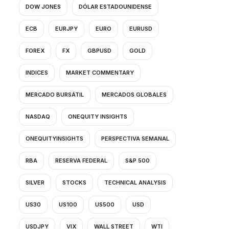
DOW JONES
DÓLAR ESTADOUNIDENSE
ECB
EURJPY
EURO
EURUSD
FOREX
FX
GBPUSD
GOLD
INDICES
MARKET COMMENTARY
MERCADO BURSÁTIL
MERCADOS GLOBALES
NASDAQ
ONEQUITY INSIGHTS
ONEQUITYINSIGHTS
PERSPECTIVA SEMANAL
RBA
RESERVA FEDERAL
S&P 500
SILVER
STOCKS
TECHNICAL ANALYSIS
US30
US100
US500
USD
USDJPY
VIX
WALL STREET
WTI