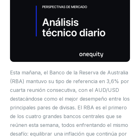
Esta mañana, el Banco de la Reserva de Australia
(RBA) mantuvo su tipo de referencia en 3,6% por
cuarta reunión consecutiva, con el AUD/USD
destacándose como el mejor desempeño entre los
principales pares de divisas. El RBA es el primero
de los cuatro grandes bancos centrales que se
reúnen esta semana, todos enfrentando el mismo
desafío: equilibrar una inflación que continúa por