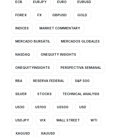
ECB
EURJPY
EURO
EURUSD
FOREX
FX
GBPUSD
GOLD
INDICES
MARKET COMMENTARY
MERCADO BURSÁTIL
MERCADOS GLOBALES
NASDAQ
ONEQUITY INSIGHTS
ONEQUITYINSIGHTS
PERSPECTIVA SEMANAL
RBA
RESERVA FEDERAL
S&P 500
SILVER
STOCKS
TECHNICAL ANALYSIS
US30
US100
US500
USD
USDJPY
VIX
WALL STREET
WTI
XAGUSD
XAUUSD