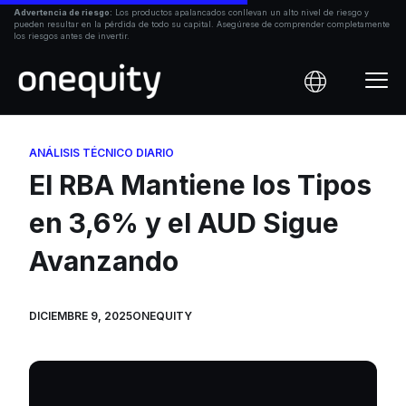
Ir
Advertencia de riesgo:
Los productos apalancados conllevan un alto nivel de riesgo y
pueden resultar en la pérdida de todo su capital. Asegúrese de comprender completamente
al
los riesgos antes de invertir.
contenido
ANÁLISIS TÉCNICO DIARIO
El RBA Mantiene los Tipos
en 3,6% y el AUD Sigue
Avanzando
DICIEMBRE 9, 2025
ONEQUITY