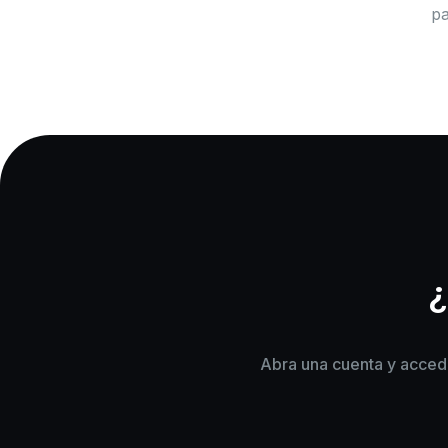
pa
¿
Abra una cuenta y acceda