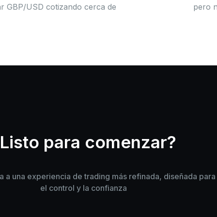
r GBP/USD cotizando cerca de
pero n
Listo para comenzar?
 a una experiencia de trading más refinada, diseñada para l
el control y la confianza