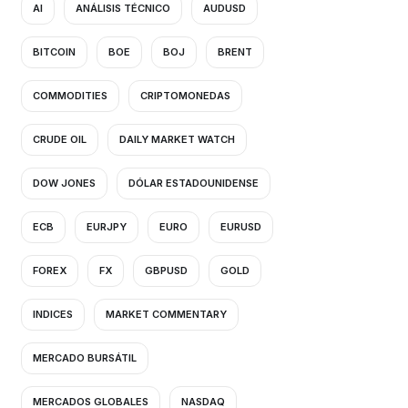
AI
ANÁLISIS TÉCNICO
AUDUSD
BITCOIN
BOE
BOJ
BRENT
COMMODITIES
CRIPTOMONEDAS
CRUDE OIL
DAILY MARKET WATCH
DOW JONES
DÓLAR ESTADOUNIDENSE
ECB
EURJPY
EURO
EURUSD
FOREX
FX
GBPUSD
GOLD
INDICES
MARKET COMMENTARY
MERCADO BURSÁTIL
MERCADOS GLOBALES
NASDAQ