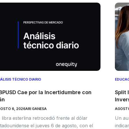
ÁLISIS TÉCNICO DIARIO
EDUCA
BPUSD Cae por la Incertidumbre con
Split
án
Inver
OSTO 6, 2026
ARI GANESA
AGOSTO
 libra esterlina retrocedió frente al dólar
Un aum
tadounidense el jueves 6 de agosto, con el
indic