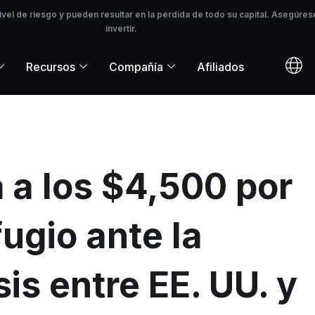
l de riesgo y pueden resultar en la pérdida de todo su capital. Asegúrese
ivel de riesgo y pueden resultar en la pérdida de todo su capital. Asegú
invertir.
Recursos
Compañía
Afiliados
a a los $4,500 por
ugio ante la
sis entre EE. UU. y