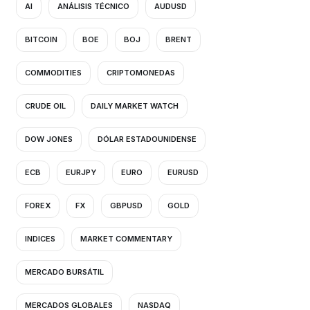
AI
ANÁLISIS TÉCNICO
AUDUSD
BITCOIN
BOE
BOJ
BRENT
COMMODITIES
CRIPTOMONEDAS
CRUDE OIL
DAILY MARKET WATCH
DOW JONES
DÓLAR ESTADOUNIDENSE
ECB
EURJPY
EURO
EURUSD
FOREX
FX
GBPUSD
GOLD
INDICES
MARKET COMMENTARY
MERCADO BURSÁTIL
MERCADOS GLOBALES
NASDAQ