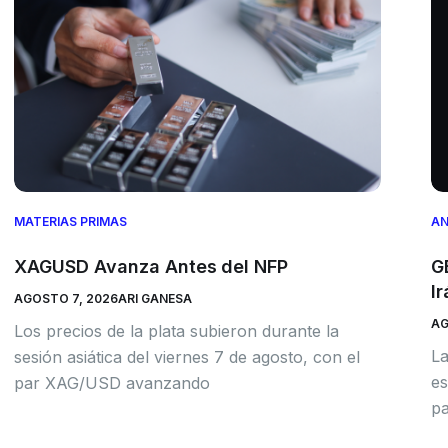
MATERIAS PRIMAS
AN
XAGUSD Avanza Antes del NFP
G
Ir
AGOSTO 7, 2026
ARI GANESA
AG
Los precios de la plata subieron durante la
La
sesión asiática del viernes 7 de agosto, con el
es
par XAG/USD avanzando
pa