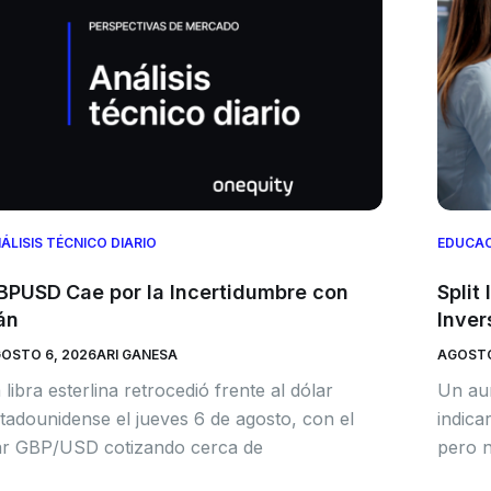
ÁLISIS TÉCNICO DIARIO
EDUCA
BPUSD Cae por la Incertidumbre con
Split
án
Inver
OSTO 6, 2026
ARI GANESA
AGOSTO
 libra esterlina retrocedió frente al dólar
Un aum
tadounidense el jueves 6 de agosto, con el
indic
r GBP/USD cotizando cerca de
pero n