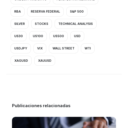
RBA
RESERVA FEDERAL
S&P 500
SILVER
STOCKS
TECHNICAL ANALYSIS
US30
US100
US500
USD
USDJPY
VIX
WALL STREET
WTI
XAGUSD
XAUUSD
Publicaciones relacionadas