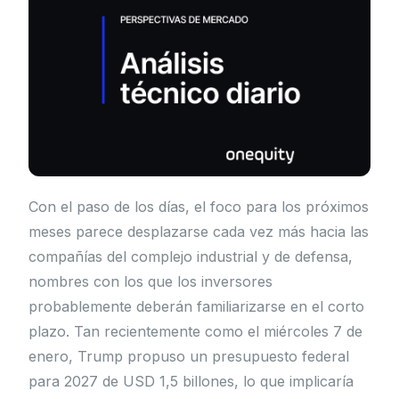
Con el paso de los días, el foco para los próximos
meses parece desplazarse cada vez más hacia las
compañías del complejo industrial y de defensa,
nombres con los que los inversores
probablemente deberán familiarizarse en el corto
plazo. Tan recientemente como el miércoles 7 de
enero, Trump propuso un presupuesto federal
para 2027 de USD 1,5 billones, lo que implicaría