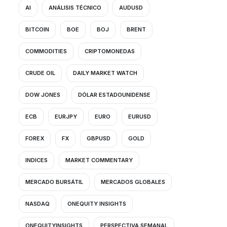
AI
ANÁLISIS TÉCNICO
AUDUSD
BITCOIN
BOE
BOJ
BRENT
COMMODITIES
CRIPTOMONEDAS
CRUDE OIL
DAILY MARKET WATCH
DOW JONES
DÓLAR ESTADOUNIDENSE
ECB
EURJPY
EURO
EURUSD
FOREX
FX
GBPUSD
GOLD
INDICES
MARKET COMMENTARY
MERCADO BURSÁTIL
MERCADOS GLOBALES
NASDAQ
ONEQUITY INSIGHTS
ONEQUITYINSIGHTS
PERSPECTIVA SEMANAL