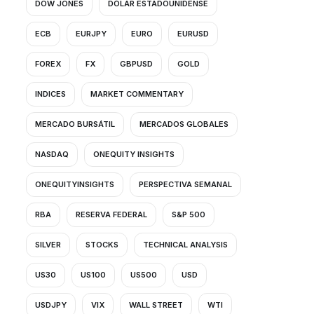
DOW JONES
DÓLAR ESTADOUNIDENSE
ECB
EURJPY
EURO
EURUSD
FOREX
FX
GBPUSD
GOLD
INDICES
MARKET COMMENTARY
MERCADO BURSÁTIL
MERCADOS GLOBALES
NASDAQ
ONEQUITY INSIGHTS
ONEQUITYINSIGHTS
PERSPECTIVA SEMANAL
RBA
RESERVA FEDERAL
S&P 500
SILVER
STOCKS
TECHNICAL ANALYSIS
US30
US100
US500
USD
USDJPY
VIX
WALL STREET
WTI