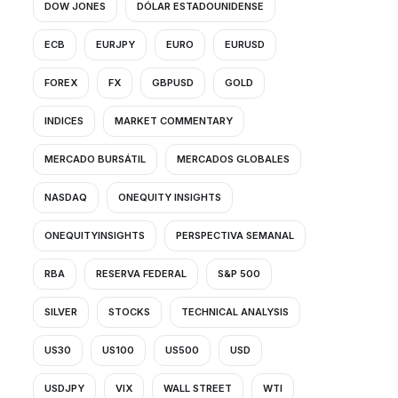
DOW JONES
DÓLAR ESTADOUNIDENSE
ECB
EURJPY
EURO
EURUSD
FOREX
FX
GBPUSD
GOLD
INDICES
MARKET COMMENTARY
MERCADO BURSÁTIL
MERCADOS GLOBALES
NASDAQ
ONEQUITY INSIGHTS
ONEQUITYINSIGHTS
PERSPECTIVA SEMANAL
RBA
RESERVA FEDERAL
S&P 500
SILVER
STOCKS
TECHNICAL ANALYSIS
US30
US100
US500
USD
USDJPY
VIX
WALL STREET
WTI