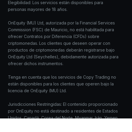
Elegibilidad: Los servicios están disponibles para
personas mayores de 18 años.
OnEquity (MU) Ltd, autorizada por la Financial Services
Commission (FSC) de Mauricio, no está habilitada para
ofrecer Contratos por Diferencia (CFDs) sobre
criptomonedas. Los clientes que deseen operar con
productos de criptomonedas deberán registrarse bajo
OnEquity Ltd (Seychelles), debidamente autorizada para
ofrecer dichos instrumentos.
Tenga en cuenta que los servicios de Copy Trading no
están disponibles para los clientes que operen bajo la
licencia de OnEquity (MU) Ltd.
Jurisdicciones Restringidas: El contenido proporcionado
por OnEquity no está destinado a residentes de Estados
Unidos, Canadá, Corea del Norte, Myanmar, Irán, Yemen,
Siria, Sudán, Rusia y/o cualquier jurisdicción donde dicha
distribución o uso sea contrario a la ley o regulación